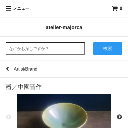
0
メニュー
atelier-majorca
検索
Artist/Brand
器／中園晋作