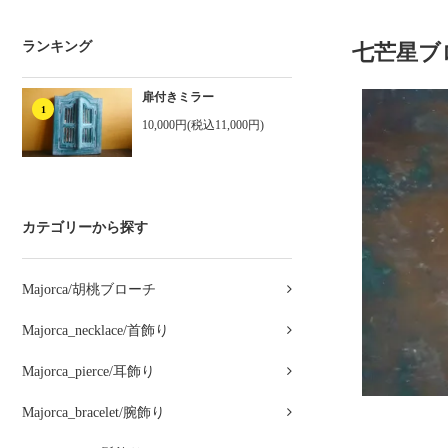
ランキング
七芒星ブ
扉付きミラー
1
10,000円(税込11,000円)
カテゴリーから探す
Majorca/胡桃ブローチ
Majorca_necklace/首飾り
Majorca_pierce/耳飾り
Majorca_bracelet/腕飾り