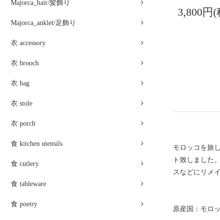
Majorca_hair/髪飾り
3,800円
Majorca_anklet/足飾り
衣 accessory
衣 brooch
衣 bag
衣 stole
衣 porch
食 kitchen utensils
モロッコを旅
ト致しました
食 cutlery
スなどにリメ
食 tableware
食 poetry
原産国：モロ