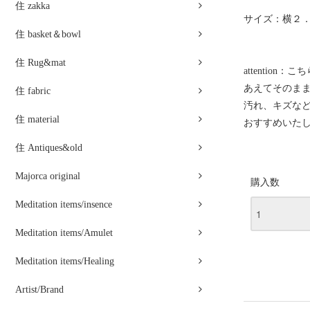
住 zakka
サイズ：横２．
住 basket＆bowl
住 Rug&mat
attenti
あえてそのま
住 fabric
汚れ、キズな
住 material
おすすめいた
住 Antiques&old
Majorca original
購入数
Meditation items/insence
Meditation items/Amulet
Meditation items/Healing
Artist/Brand