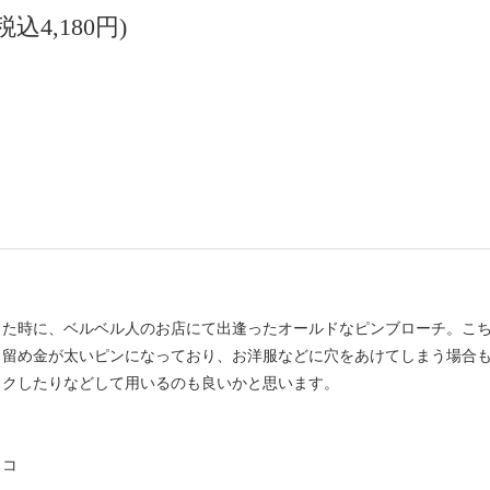
(税込4,180円)
した時に、ベルベル人のお店にて出逢ったオールドなピンブローチ。こ
。留め金が太いピンになっており、お洋服などに穴をあけてしまう場合
イクしたりなどして用いるのも良いかと思います。
ッコ