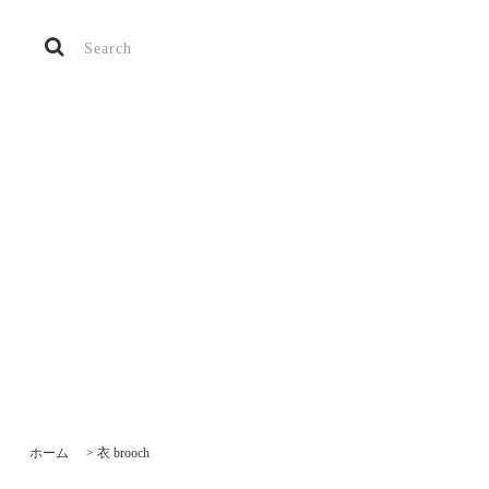
ホーム
>
衣 brooch