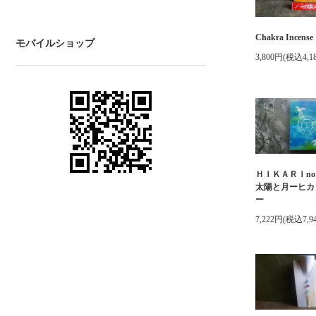
Chakra Incense
モバイルショップ
3,800円(税込4,1
ＨＩＫＡＲＩno
太陽と月ーヒカ
ー
7,222円(税込7,9