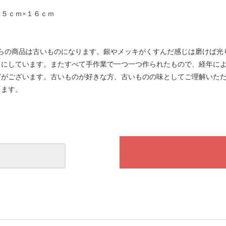
５ｃｍ×１６ｃｍ
on：こちらの商品は古いものになります。銀やメッキがくすんだ感じは磨けば
まにしています。またすべて手作業で一つ一つ作られたもので、経年に
どがございます。古いものが好きな方、古いものの味としてご理解いた
します。