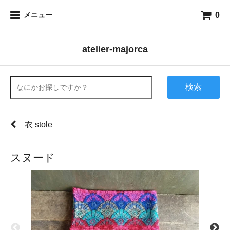
0
メニュー
atelier-majorca
検索
衣 stole
スヌード