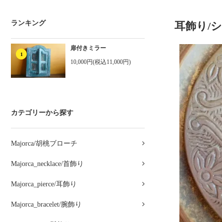
ランキング
耳飾り/
扉付きミラー
1
10,000円(税込11,000円)
カテゴリーから探す
Majorca/胡桃ブローチ
Majorca_necklace/首飾り
Majorca_pierce/耳飾り
Majorca_bracelet/腕飾り