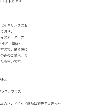
ハンドメイドピアス
スはイヤリングにも
っており、
のみのオーダーの
(ポスト投函)
ますので、備考欄に
ーのみのご購入」と
したら幸いです。
約1cm
 シーガラス、ブラス
: Majorca のハンドメイド商品は旅先で出逢った