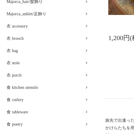
Majorca_hair/髪飾り
Majorca_anklet/足飾り
衣 accessory
1,200円
衣 brooch
衣 bag
衣 stole
衣 porch
食 kitchen utensils
食 cutlery
食 tableware
旅先で出逢っ
食 poetry
かけらたちを