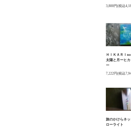
3,800円(税込4,1
ＨＩＫＡＲＩno
太陽と月ーヒカ
ー
7,222円(税込7,9
旅のかけらネッ
ローライト