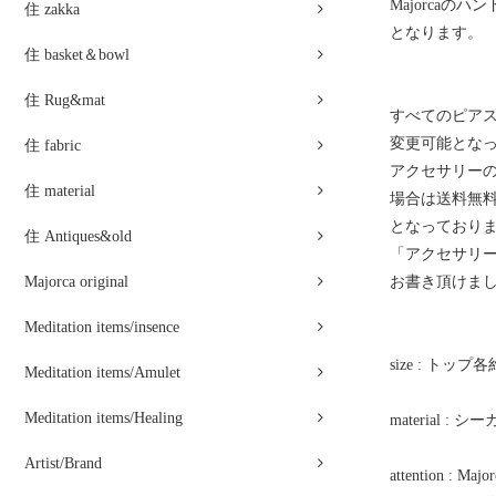
Majorcaの
住 zakka
となります。
住 basket＆bowl
住 Rug&mat
すべてのピア
変更可能とな
住 fabric
アクセサリー
住 material
場合は送料無料
となっており
住 Antiques&old
「アクセサリ
Majorca original
お書き頂けま
Meditation items/insence
size : トップ各
Meditation items/Amulet
Meditation items/Healing
material :
Artist/Brand
attention 